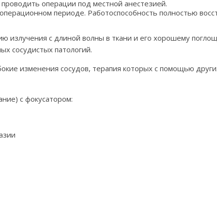
 проводить операции под местной анестезией.
еоперационном периоде. Работоспособность полностью восст
ию излучения с длиной волны в ткани и его хорошему погл
ых сосудистых патологий.
окие изменения сосудов, терапия которых с помощью других
ание) с фокусатором:
азии