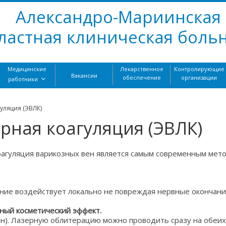
Александро-Мариинская
ластная клиническая боль
Медицинские
Лекарственное
Контролирующие
Вакансии
обеспечение
организации
работники
уляция (ЭВЛК)
рная коагуляция (ЭВЛК)
оагуляция варикозных вен является самым современным мето
ние воздействует локально не повреждая нервные окончания,
ный косметический эффект.
ин). Лазерную облитерацию можно проводить сразу на обеих 