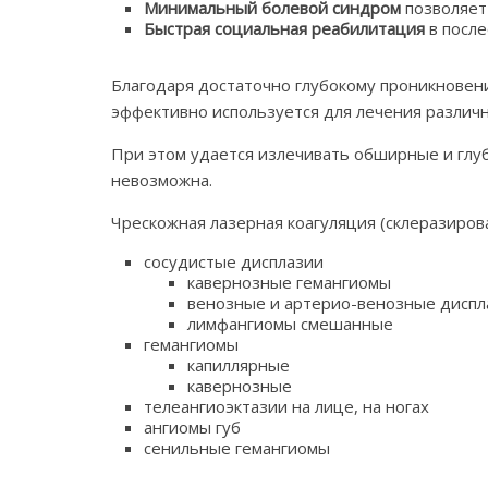
Минимальный болевой синдром
позволяет
Быстрая социальная реабилитация
в посл
Благодаря достаточно глубокому проникновен
эффективно используется для лечения различн
При этом удается излечивать обширные и глуб
невозможна.
Чрескожная лазерная коагуляция (склеразиров
сосудистые дисплазии
кавернозные гемангиомы
венозные и артерио-венозные диспл
лимфангиомы смешанные
гемангиомы
капиллярные
кавернозные
телеангиоэктазии на лице, на ногах
ангиомы губ
сенильные гемангиомы