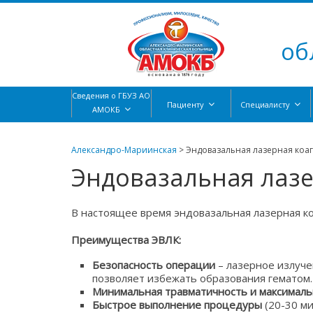
об
Сведения о ГБУЗ АО
Пациенту
Специалисту
АМОКБ
Александро-Мариинская
>
Эндовазальная лазерная коаг
Эндовазальная лазе
В настоящее время эндовазальная лазерная к
Преимущества ЭВЛК:
Безопасность операции
– лазерное излуче
позволяет избежать образования гематом.
Минимальная травматичность и максималь
Быстрое выполнение процедуры
(20-30 м