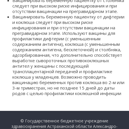
Вакцинировать беременную пациентку от столбняка
следует при высоком риске инфицирования и при
отсутствии вакцинации на прегравидарном этапе.
Вакцинировать беременную пациентку от дифтерии
и коклюша следует при высоком риске
инфицирования и при отсутствии вакцинации на
прегравидарном этапе. Используют вакцины для
профилактики дифтерии (с уменьшенным
содержанием антигена), коклюша (с уменьшенным
содержанием антигена, бесклеточной) и столбняка,
адсорбированная, что дополнительно способствует
выработке сывороточных противококлюшных
антител у женщины с последующей
трансплацентарной передачей и профилактике
коклюша у младенцев. Возможно проводить
вакцинацию беременных против коклюша во 2-м или
3-м триместрах, но не позднее 15 дней до даты
родов с целью профилактики коклюшной инфекции
© Государственное бюджетное учреждение
здравоохранения Астраханской области Александро-