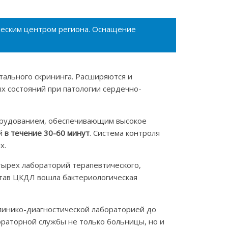
ческим центром региона. Оснащение
тального скрининга. Расширяются и
ых состояний при патологии сердечно-
орудованием, обеспечивающим высокое
ий
в течение 30-60 минут
. Система контроля
х.
тырех лабораторий терапевтического,
остав ЦКДЛ вошла бактериологическая
инико-диагностической лабораторией до
ораторной службы не только больницы, но и