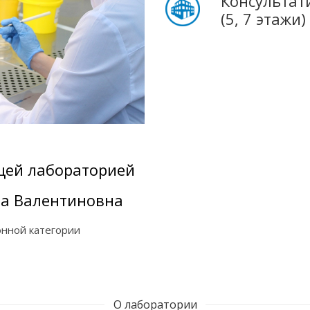
Консультат
(5, 7 этажи)
щей лабораторией
на Валентиновна
онной категории
О лаборатории