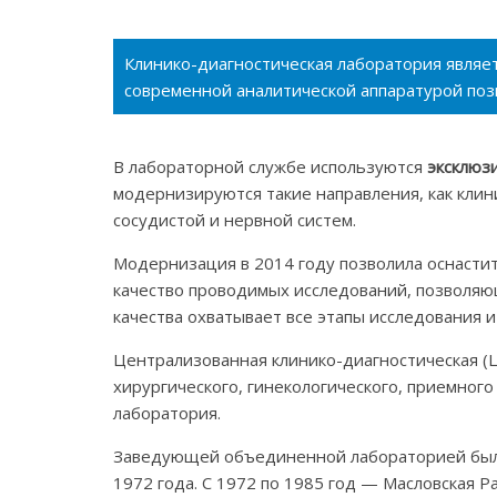
Клинико-диагностическая лаборатория явля
современной аналитической аппаратурой позв
В лабораторной службе используются
эксклюз
модернизируются такие направления, как клин
сосудистой и нервной систем.
Модернизация в 2014 году позволила оснаст
качество проводимых исследований, позволяю
качества охватывает все этапы исследования 
Централизованная клинико-диагностическая (Ц
хирургического, гинекологического, приемног
лаборатория.
Заведующей объединенной лабораторией была
1972 года. С 1972 по 1985 год — Масловская 