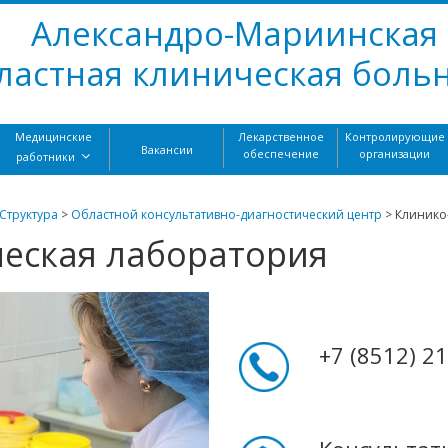
Александро-Мариинская
ластная клиническая боль
Медицинские
Лекарственное
Контролирующие
Вакансии
обеспечение
организации
работники
Структура
>
Областной консультативно-диагностический центр
>
Клинико
ческая лаборатория
+7 (8512) 2