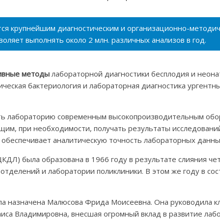
ется крупнейшим диагностическим и организационно-методи
оляет выполнять около 2 млн. различных анализов в год.
ивные методы
лабораторной диагностики бесплодия и неона
ическая бактериология и лабораторная диагностика ургентн
ить лабораторию современным высокопроизводительным об
щим, при необходимости, получать результаты исследован
и обеспечивает аналитическую точность лабораторных данны
КДЛ) была образована в 1966 году в результате слияния че
о отделений и лаборатории поликлиники. В этом же году в с
 назначена Малюсова Фрида Моисеевна. Она руководила кл
Раиса Владимировна, внесшая огромный вклад в развитие лаб