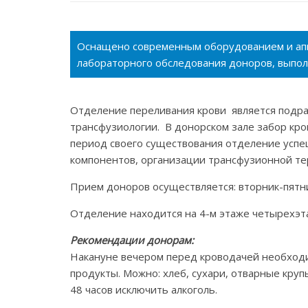
Оснащено современным оборудованием и аппа
лабораторного обследования доноров, выпол
Отделение переливания крови является подр
трансфузиологии. В донорском зале забор кро
период своего существования отделение успеш
компонентов, организации трансфузионной те
Прием доноров осуществляется: вторник-пятниц
Отделение находится на 4-м этаже четырехэт
Рекомендации донорам:
Накануне вечером перед кроводачей необходим
продукты. Можно: хлеб, сухари, отварные крупы
48 часов исключить алкоголь.