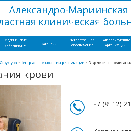
Александро-Мариинская
ластная клиническая боль
Медицинские
Лекарственное
Контролирующие
Вакансии
обеспечение
организации
работники
Структура
>
Центр анестезиологии-реанимации
>
Отделение переливани
ания крови
+7 (8512) 2