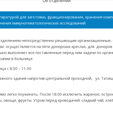
Об отделении
ратурой для заготовки, фракционирования, хранения компо
нения иммуногематологических исследований.
азделением непосредственно решающим организационные, 
ви осуществляется на пяти донорских креслах, для доноро
но выполняет все поставленные перед ним задачи по органи
рапии в больнице.
а с 8:30 – 11:30
ажного здания напротив центральной проходной, ул. Татище
о легко поужинать. После 18:00 исключить жареное, острое,
, овощи, фрукты. Утром перед кроводачей: сладкий чай, хлеб