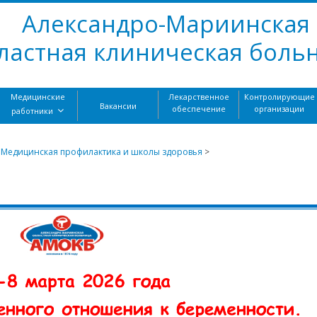
Александро-Мариинская
ластная клиническая боль
Медицинские
Лекарственное
Контролирующие
Вакансии
обеспечение
организации
работники
>
Медицинская профилактика и школы здоровья
>