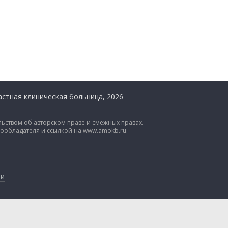
стная клиническая больница, 2026
ьством об авторском праве и смежных правах.
вообладателя и ссылкой на www.amokb.ru.
ии