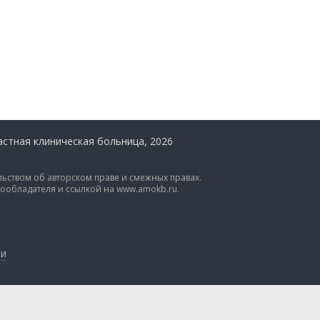
стная клиническая больница, 2026
ьством об авторском праве и смежных правах.
вообладателя и ссылкой на www.amokb.ru.
ии