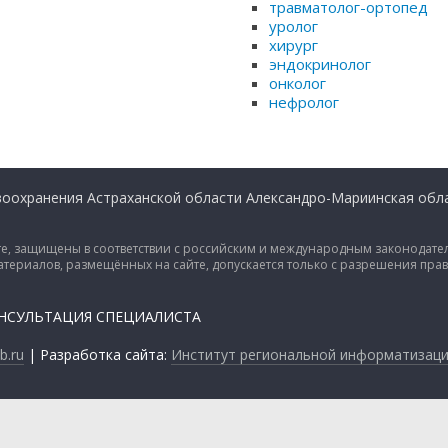
травматолог-ортопед
уролог
хирург
эндокринолог
онколог
нефролог
оохранения Астраханской области Александро-Мариинская обла
е, защищены в соответствии с российским и международным законодател
материалов, размещённых на сайте, допускается только с разрешения пра
ОНСУЛЬТАЦИЯ СПЕЦИАЛИСТА
.ru
| Разработка сайта:
Институт региональной информатизац