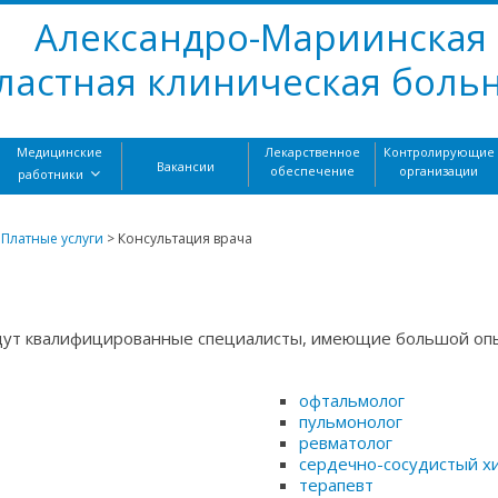
Александро-Мариинская
ластная клиническая боль
Медицинские
Лекарственное
Контролирующие
Вакансии
обеспечение
организации
работники
>
Платные услуги
>
Консультация врача
а
дут квалифицированные специалисты, имеющие большой опы
офтальмолог
пульмонолог
ревматолог
сердечно-сосудистый х
терапевт