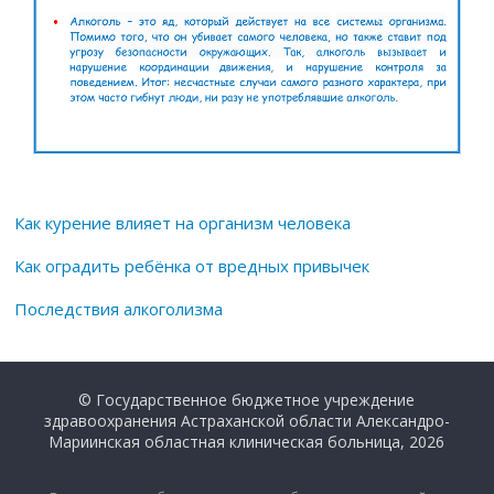
Как курение влияет на организм человека
Как оградить ребёнка от вредных привычек
Последствия алкоголизма
© Государственное бюджетное учреждение
здравоохранения Астраханской области Александро-
Мариинская областная клиническая больница, 2026