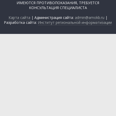
© Государственное бюджетное учреждение
здравоохранения Астраханской области Александро-
Мариинская областная клиническая больница, 2026
Все права на любые материалы, опубликованные на сайте,
защищены в соответствии с российским и международным
законодательством об авторском праве и смежных правах.
Использование любых текстовых, аудио-, фото- и видеоматериалов,
размещённых на сайте, допускается только с разрешения
правообладателя и ссылкой на www.amokb.ru.
ИМЕЮТСЯ ПРОТИВОПОКАЗАНИЯ, ТРЕБУЕТСЯ
КОНСУЛЬТАЦИЯ СПЕЦИАЛИСТА