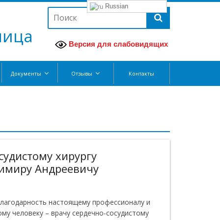
Russian
ница
Версия для слабовидящих
Документы
Отзывы
Контакты
судистому хирургу
имиру Андреевичу
благодарность настоящему профессионалу и
му человеку – врачу сердечно-сосудистому