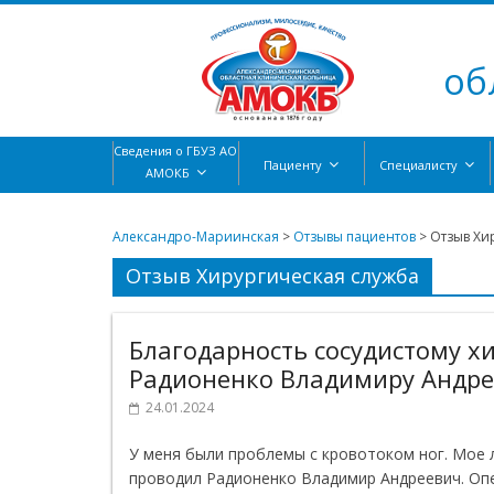
об
Сведения о ГБУЗ АО
Пациенту
Специалисту
АМОКБ
Александро-Мариинская
>
Отзывы пациентов
>
Отзыв Хи
Отзыв Хирургическая служба
Благодарность сосудистому х
Радионенко Владимиру Андр
24.01.2024
У меня были проблемы с кровотоком ног. Мое 
проводил Радионенко Владимир Андреевич. Оп