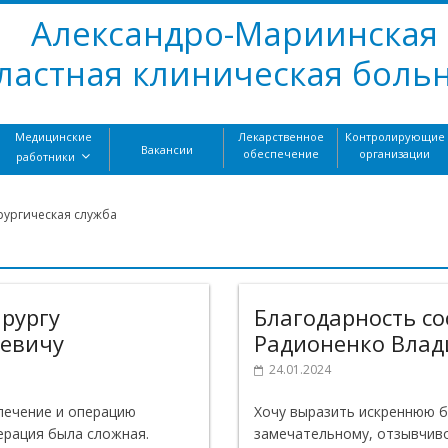
Александро-Мариинская
ластная клиническая боль
Медицинские
Лекарственное
Контролирующие
Вакансии
обеспечение
организации
работники
рургическая служба
ирургу
Благодарность со
еевичу
Радионенко Влад
24.01.2024
лечение и операцию
Хочу выразить искреннюю 
ерация была сложная.
замечательному, отзывчиво