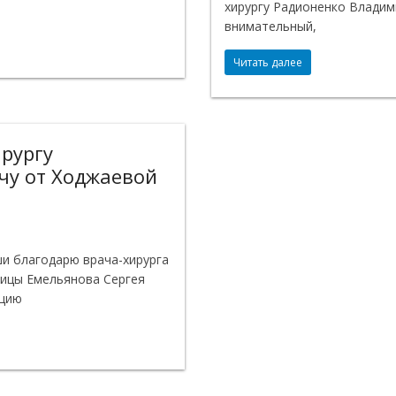
хирургу Радионенко Владим
внимательный,
Читать далее
ирургу
чу от Ходжаевой
ши благодарю врача-хирурга
ницы Емельянова Сергея
ацию