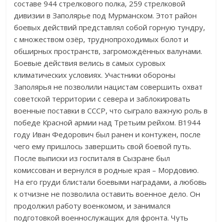
составе 944 стрелкового полка, 259 стрелковой
дивизии в Заполярье под Мурманском. Этот район
боевых действий представлял собой горную тундру,
с множеством озёр, труднопроходимых болот и
обширных пространств, загромождённых валунами.
Боевые действия велись в самых суровых
климатических условиях. Участники обороны
Заполярья не позволили нацистам совершить охват
советской территории с севера и заблокировать
военные поставки в СССР, что сыграло важную роль в
победе Красной армии над Третьим рейхом. В1944
году Иван Федорович был ранен и контужен, после
чего ему пришлось завершить свой боевой путь.
После выписки из госпиталя в Сызране был
комиссован и вернулся в родные края – Мордовию.
На его груди блистали боевыми наградами, а любовь
к отчизне не позволила оставить военное дело. Он
продолжил работу военкомом, и занимался
подготовкой военнослужащих для фронта. Чуть