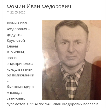
Фомин Иван Федорович
22.05.2020
Фомин Иван
Федорович –
дедушка
Кругловой
Елены
Юрьевны,
врача-
эндокринолога
консультативн
ой поликлиники
–
был командиро
м взвода
станковых
пулеметов. С 1941по1943 Иван Федорович воевал в