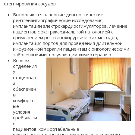
стентирования сосудов.
Выполняются плановые диагностические
рентгенангиографические исследования,
имплантации электрокардиостимуляторов, лечение
пациентов с экстракардиальной патологией с
применением рентгенохирургических методов,
имплантация портов для проведения длительной
инфузионной терапии пациентам с онкологическими
заболеваниями, получающим химиотерапию.
Во всех
отделения
х
стационар
а
обеспечен
ы
комфортн
ые
условия
пребывани
я
пациентов: комфортабельные
палаты, оснащенные индивидуальным туалетом,