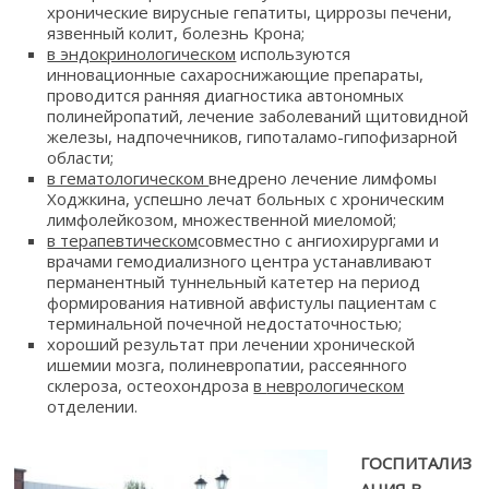
хронические вирусные гепатиты, циррозы печени,
язвенный колит, болезнь Крона;
в эндокринологическом
используются
инновационные сахароснижающие препараты,
проводится ранняя диагностика автономных
полинейропатий, лечение заболеваний щитовидной
железы, надпочечников, гипоталамо-гипофизарной
области;
в гематологическом
внедрено лечение лимфомы
Ходжкина, успешно лечат больных с хроническим
лимфолейкозом, множественной миеломой;
в терапевтическом
совместно с ангиохирургами и
врачами гемодиализного центра устанавливают
перманентный туннельный катетер на период
формирования нативной авфистулы пациентам с
терминальной почечной недостаточностью;
хороший результат при лечении хронической
ишемии мозга, полиневропатии, рассеянного
склероза, остеохондроза
в
неврологическом
отделении.
ГОСПИТАЛИЗ