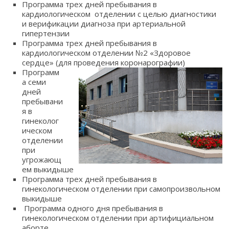
Программа трех дней пребывания в
кардиологическом отделении с целью диагностики
и верификации диагноза при артериальной
гипертензии
Программа трех дней пребывания в
кардиологическом отделении №2 «Здоровое
сердце» (для проведения коронарографии)
Программ
а семи
дней
пребывани
я в
гинеколог
ическом
отделении
при
угрожающ
ем выкидыше
Программа трех дней пребывания в
гинекологическом отделении при самопроизвольном
выкидыше
Программа одного дня пребывания в
гинекологическом отделении при артифициальном
аборте