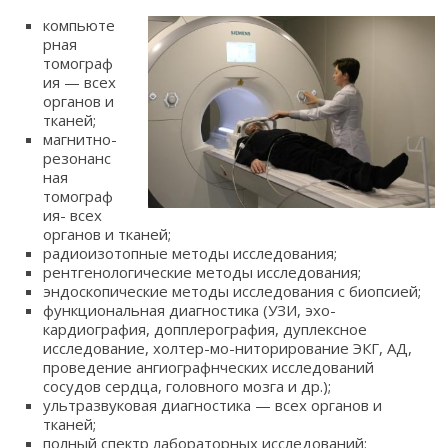
компьюте
рная
томограф
ия — всех
органов и
тканей;
магнитно-
резонанс
ная
томограф
ия- всех
органов и тканей;
радиоизотопные методы исследования;
рентгенологические методы исследования;
эндоскопические методы исследования с биопсией;
функциональная диагностика (УЗИ, эхо-
кардиография, допплерография, дуплексное
исследование, холтер-мо-ниторирование ЭКГ, АД,
проведение ангиографнческих исследований
сосудов сердца, головного мозга и др.);
ультразвуковая диагностика — всех органов и
тканей;
полный спектр лабораторных исследований: