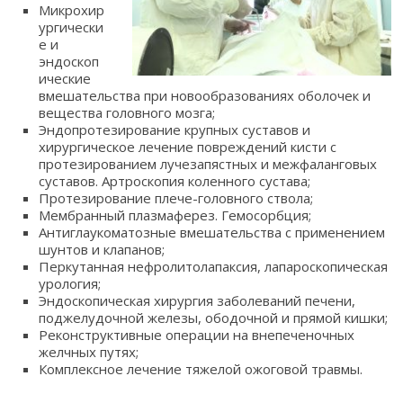
Микрохир
ургически
е и
эндоскоп
ические
вмешательства при новообразованиях оболочек и
вещества головного мозга;
Эндопротезирование крупных суставов и
хирургическое лечение повреждений кисти с
протезированием лучезапястных и межфаланговых
суставов. Артроскопия коленного сустава;
Протезирование плече-головного ствола;
Мембранный плазмаферез. Гемосорбция;
Антиглаукоматозные вмешательства с применением
шунтов и клапанов;
Перкутанная нефролитолапаксия, лапароскопическая
урология;
Эндоскопическая хирургия заболеваний печени,
поджелудочной железы, ободочной и прямой кишки;
Реконструктивные операции на внепеченочных
желчных путях;
Комплексное лечение тяжелой ожоговой травмы.