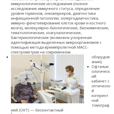
иммунологические исследования (полное
исследование иммунного статуса, определение
уровня гормонов, онкомэркеров, диагностика
инфекционной патологии, эллергодиагностика,
иммуно-фенотипирование клеток крови и костного
мозга), молекулярно-биологические, биохимические,
гематологические, коагулалогические,
бактериологические (возможна ускоренная
идентификация выделенных микроорганизмов с
помощью метода времяпролетной МАСС-
спектрометрии на современном
оборудов
ании).
Офтальм
ологическ
ий
кабинет с
оптическо
й
когерент
ной
томограф
ией (ОКТ) — бесконтактный